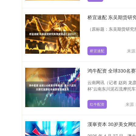
桥宜速配 东吴期货研究
（原标题：东吴期货研究所周
来源
桥宜速配
鸿牛配资 全球330
云南网讯（记者 赵岗 龙彦
杯”云南东川泥石流摩托车越
来源
红牛配资
漢崋资本 30岁美女
2026 年 4 月 27 