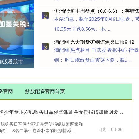
2
本站消息，截至2025年6月6日收盘，英
10.95元下跌3.56%。本....
淘配网 光大期货矿钢煤焦类日报9.12
3
淘配网 热点栏目 自选股 数据中心 行情
钢： 昨日螺纹盘面震荡下跌，截....
都没看股市
资官网
炒股配资官网首页
康乾配资 必须严惩！3名少年拿压岁钱购买日军侵华罪证并无偿捐赠却遭网爆和死亡威
岁钱购买日军侵华罪证并无偿捐赠却遭网爆和
日期：08-06
！ 3名中学生抱着朴素的民族情感....