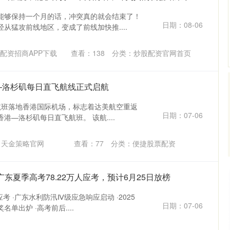
能够保持一个月的话，冲突真的就会结束了！
日期：08-06
从猛攻前线地区，变成了前线加快推....
配资招商APP下载
查看：
138
分类：
炒股配资官网首页
—洛杉矶每日直飞航线正式启航
9航班落地香港国际机场，标志着达美航空重返
日期：07-06
港—洛杉矶每日直飞航班。 该航....
：天金策略官网
查看：
77
分类：
便捷股票配资
 广东夏季高考78.22万人应考，预计6月25日放榜
应考 ·广东水利防汛Ⅳ级应急响应启动 ·2025
日期：07-06
单出炉 ·高考前后....