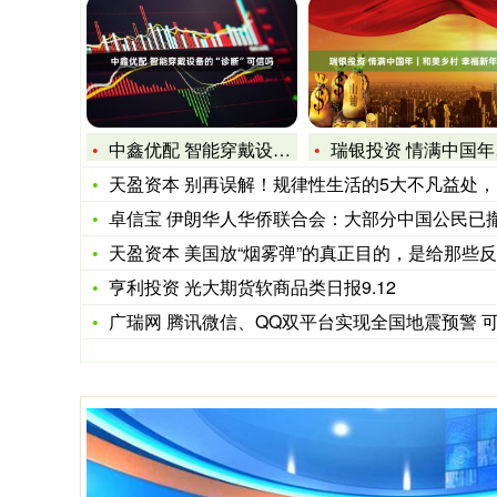
中鑫优配 智能穿戴设备的“诊断”可信吗
瑞银投资 情满中国年｜和美乡村&#32;幸福新年
天盈资本 别再误解！规律性生活的5大不凡益处，男女都能受益
卓信宝 伊朗华人华侨联合会：大部分中国公民已撤离伊
天盈资本 美国放“烟雾弹”的真正目的，是给那些反对者打气，同
亨利投资 光大期货软商品类日报9.12
广瑞网 腾讯微信、QQ双平台实现全国地震预警 可提前数秒