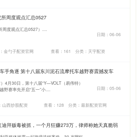
所周度观点汇总0527
度观点汇总0527）....
日期：06-06
：金勺子配资官网
查看：
161
分类：
天宇配资
名赛车手角逐 第十八届东川泥石流摩托车越野赛震撼发车
）4月30日，第十八届“Y—VOLT（易伟特）
日期：05-06
野赛率先开启“五一”小....
：山西炒股配资
查看：
128
分类：
最新配资官网
网红迪拜贩毒被抓，一个月狂赚273万，律师称她天真脆弱
日，澳大利亚媒体披露一起跨境洗钱案件，30 岁网红