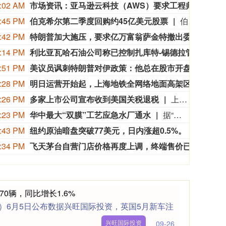
:02 AM
市场资讯：亚马逊云科技（AWS）要求工程师减少CPU资源浪费，算力需求激增造成EC2算力资源紧张。部分工程师申请服务器，过去数小时即可到位，如今需要等待数日。
市场
:45 PM
伯克希尔第二季度回购约45亿美元股票
伯克希尔第二季度斥资约45亿美元回购自身股票，并在期内买入近200亿美元股票，显示首席执行官阿贝尔正将公司庞大的现金储备更多投入市场。 伯克希尔第一季度开始回购股票，为一年多来的首次。阿贝尔今年早些时候表示，公司重新启动回购，是因为管理层认为股票的“内在价值”高于其市场价格。 CFRA Research分析师Cathy Seifert表示：“投资者会受到回购举措的鼓舞。这也是Greg接掌公司并彰显其主导地位的一种方式。” 此次股票回购为股东带来了自2021年以来规模最大的季度资本回报。伯克希尔第二季度现金储备降至3655亿美元，低于前一季度的约3970亿美元。
:42 PM
特朗普加大施压，要求亿万富翁萨金特撤出委内瑞拉
特朗
:14 PM
利比亚瓦哈石油公司称已控制扎库特-锡德拉管道的泄漏，经修复后已恢复运营。
利比
:51 PM
美议员讽刺特朗普对伊政策：他总在股市开盘前说不打了
当地
:28 PM
明日运营开始起，上海地铁全网络地面高架区段限速运行
申通
:26 PM
多家上市公司宣布收到美国关税退税
上市公司公告显示，自7月以来，多家公司宣布已经收到美国关税退税。根据美国最高法院今年2月裁定，《国际紧急经济权力法》不授权总统征收大规模关税。美国国际贸易法院随后下令海关办理相关退款。海关与边境保护局4月20日启动第一阶段退款工作，首批退款于5月11日前后发放。美国海关与边境保护局官员本月4日披露的信息显示，截至7月底，该部门已处理完毕约1000亿美元关税的退款流程并把相关信息提供给财政部用于付款。（中新社）
:23 PM
华中最大“双膜”工艺应急水厂通水
据“三峡小微”公众号消息，8月8日，由三峡集团所属长江环保集团、武汉市水务集团等共同投资建设的华中地区规模最大的“双膜”工艺应急水厂——武汉梁子湖应急水厂并网通水，标志着武汉市江南区域正式构建起“一江一湖”双水源互为备援、灵活调度的供水新格局，为片区660万市民用水安全提供坚实保障。
:43 PM
纽约原油暗盘突破77美元，日内涨超0.5%。
纽约原
:34 PM
飞天茅台自营门店价格再度上调，终端售价已涨至1760元/瓶
有消
70辆，同比增长1.6%
）6月5日公布数据兴旺国际投资，英国5月新车注
兴旺国际投资
09-26