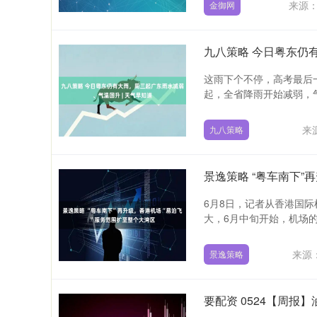
来源
金御网
九八策略 今日粤东仍
这雨下个不停，高考最后
起，全省降雨开始减弱，气温
来
九八策略
景逸策略 “粤车南下”
6月8日，记者从香港国际
大，6月中旬开始，机场的“
来源
景逸策略
要配资 0524【周报】