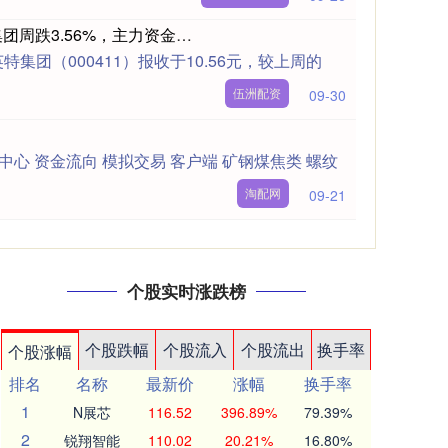
伍洲配资 本周盘点（6.3-6.6）：英特集团周跌3.56%，主力资金合计净流出1568.68万元
特集团（000411）报收于10.56元，较上周的
伍洲配资
09-30
中心 资金流向 模拟交易 客户端 矿钢煤焦类 螺纹
淘配网
09-21
个股实时涨跌榜
个股跌幅
个股流入
个股流出
换手率
个股涨幅
排名
名称
最新价
涨幅
换手率
1
N展芯
116.52
396.89%
79.39%
2
锐翔智能
110.02
20.21%
16.80%