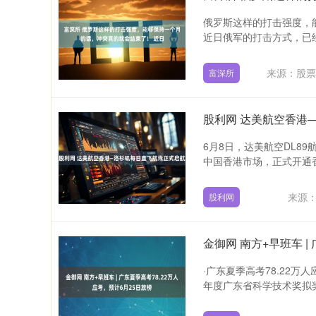
俄罗斯这样的打击强度，
近日俄军的打击方式，已经
来源：股票
富深所
股利网 达美航空香港
6月8日，达美航空DL8
中国香港市场，正式开通香
来源
股利网
金御网 南方+早班车 |
·广东夏季高考78.22万人
年度广东省科学技术奖拟奖名