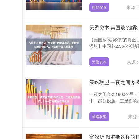
来源
康乾配资
【美国放“烟雾弹”的真
添堵】中国花2.55亿英镑
来源：
天盈资本
策略联盟 一夜之间奔袭
一夜之间奔袭1600公里
中，能源设施一直是影响战
深证成指
14311.01
9.68
1.02%
200.89
1
来源
策略联盟