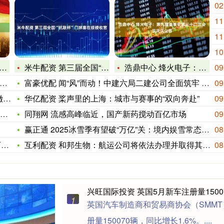
02
11
11
10
米牛配资 第三届全国“抗联杯”门球赛在绥棱收官
浩鼎中心 烽火电子：第九届董事会第三十二次会议决议公告
09
富豪优配 闻“风”而动！中建六局二建公司全面筑牢 台风“桦加
09
朗
华亿配资 桨声里的上海：城市与赛事的“双向奔赴”
09
同翔网 流感高峰临近，国产新药搅动百亿市场
09
赢正通 2025冰雪季有望破“万亿”关：境内娱雪常态化潜力大
08
至
互利配资 和邦生物：航运公司将依法办理并取得其经营所需的各项
08
兴旺国际投资 英国5月新车注册量1500
1
英国汽车制造商和贸易商协会（SMMT
册量150070辆，同比增长1.6%。....