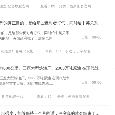
：股票配资炒股官网
查看：
89
分类：
最新配资官网
天盈资本 美国放“烟雾弹”的真正目的，是给那些反对者打气，同时给中英关系添堵
正目的，是给那些反对者打气，同时给中英关系
日期：08-06
买的地，英国政府批了，法院也判....
智操盘配资APP下载
查看：
141
分类：
天宇配资
1600公里、三座大型炼油厂、2300万吨原油 在现代战
、三座大型炼油厂、2300万吨原油 在现代战争
日期：08-06
局的重要目标。相比前线阵地....
沪深300
4694.44
.42%
43.13
0.93%
：期货配资平台
查看：
154
分类：
便捷股票配资
富深所 俄罗斯这样的打击强度，能够保持一个月的话，冲突真的就会结束了！ 近日