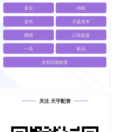
部署
鑫策略
多架
回购
发布
天盈资本
围绕
口袋超盘
一浪
航运
全部话题标签
关注 天宇配资