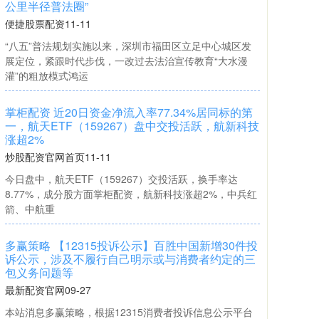
公里半径普法圈”
便捷股票配资
11-11
“八五”普法规划实施以来，深圳市福田区立足中心城区发
展定位，紧跟时代步伐，一改过去法治宣传教育“大水漫
灌”的粗放模式鸿运
掌柜配资 近20日资金净流入率77.34%居同标的第
一，航天ETF（159267）盘中交投活跃，航新科技
涨超2%
炒股配资官网首页
11-11
今日盘中，航天ETF（159267）交投活跃，换手率达
8.77%，成分股方面掌柜配资，航新科技涨超2%，中兵红
箭、中航重
多赢策略 【12315投诉公示】百胜中国新增30件投
诉公示，涉及不履行自己明示或与消费者约定的三
包义务问题等
最新配资官网
09-27
本站消息多赢策略，根据12315消费者投诉信息公示平台